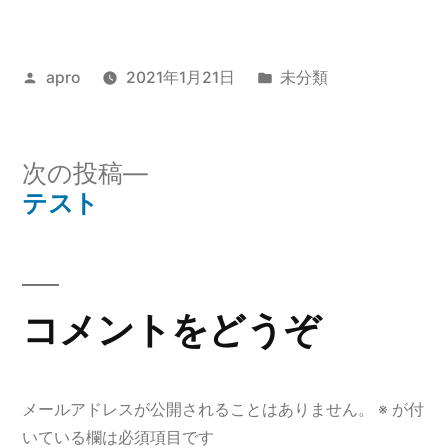
投
カ
apro
2021年1月21日
未分類
稿
テ
者:
ゴ
リ
次
次の投稿
ー:
の
テスト
投
投
稿
稿:
ナ
コメントをどうぞ
ビ
ゲ
メールアドレスが公開されることはありません。
※
が付
ー
いている欄は必須項目です