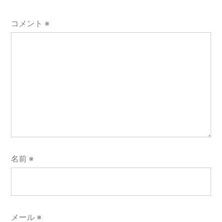
シ
コメント
※
ョ
ン
名前
※
メール
※