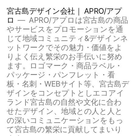
コ
宮古島デザイン会社｜ APRO/アプ
ン
ロ
APRO/アプロは宮古島の商品
やサービスをプロモーションを通
テ
じて地域コミュニティ&デザインネ
ン
ットワークでその魅力・価値をよ
ツ
りよく伝え繁栄のお手伝いに努め
へ
ます。ロゴマーク・商品ラベル・
パッケージ・パンフレット・看
ス
板・名刺・WEBサイト等、宮古島デ
キ
ザインをコンセプトとしエコアイ
ッ
ランド宮古島の自然や文化に合わ
せたデザイン、地域との人と人と
プ
の深いコミュニケーションをもっ
て宮古島の繁栄に貢献してまいり